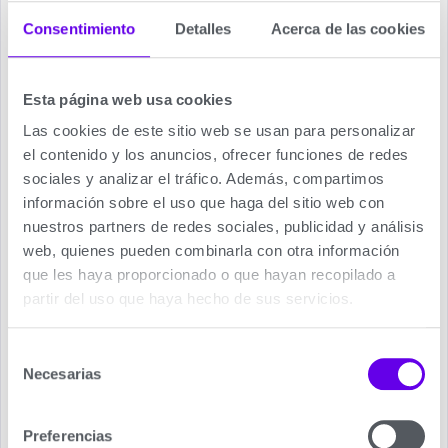
controlar el estado del aire acondicionado desde
Consentimiento
Detalles
Acerca de las cookies
cualquier lugar, permitiendo la programación de
forma remota.
Esta página web usa cookies
Las cookies de este sitio web se usan para personalizar
el contenido y los anuncios, ofrecer funciones de redes
sociales y analizar el tráfico. Además, compartimos
información sobre el uso que haga del sitio web con
Aire Acondicionado Fujitsu.
nuestros partners de redes sociales, publicidad y análisis
web, quienes pueden combinarla con otra información
En primer lugar le recordamos que estamos
que les haya proporcionado o que hayan recopilado a
siempre a su disposición en el teléfono 689 202
partir del uso que haya hecho de sus servicios.
070, o
rellenando nuestro formulario de contacto
,
para poder asesorarle sobre los modelos de
Aires
Selección
Acondicionados Fujitsu
, que más se ajustan a las
Necesarias
de
necesidades de su vivienda.
consentimiento
En segundo lugar comentarle puede valorar este
Preferencias
Aire Fujitsu ASY 20 KN Wifi
o en cualquier caso