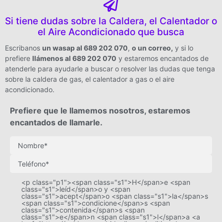
Si tiene dudas sobre la Caldera, el Calentador o
el Aire Acondicionado que busca
Escribanos
un wasap al 689 202 070
,
o un correo
,
y si lo
prefiere
llámenos al 689 202 070
y estaremos encantados de
atenderle para ayudarle a buscar o resolver las dudas que tenga
sobre la caldera de gas, el calentador a gas o el aire
acondicionado.
Prefiere que le llamemos nosotros, estaremos
encantados de llamarle.
<p class="p1"><span class="s1">H</span>e <span
class="s1">leíd</span>o y <span
class="s1">acept</span>o <span class="s1">la</span>s
<span class="s1">condicione</span>s <span
class="s1">contenida</span>s <span
class="s1">e</span>n <span class="s1">l</span>a <a