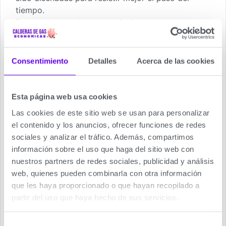
tiempo.
Destaca como elemento principal el grupo
hidráulico de latón: material noble y resistente.
Además, incorpora un intercambiador novedoso
monoespira de mayor sección con el que se
Consentimiento
Detalles
Acerca de las cookies
pueden evitar atascos de circulación que generen
costosas averías.
Todo ello se combina con otros múltiples detalles
Esta página web usa cookies
y cuidados acabados para que, con un
Las cookies de este sitio web se usan para personalizar
mantenimiento correcto, la caldera funcione como
el contenido y los anuncios, ofrecer funciones de redes
el primer día durante muchos años.
sociales y analizar el tráfico. Además, compartimos
información sobre el uso que haga del sitio web con
MÍNIMO IMPACTO MEDIOAMBIENTAL
nuestros partners de redes sociales, publicidad y análisis
De forma general, las calderas de condensación
web, quienes pueden combinarla con otra información
como las Platinum iCompact consumen menos
que les haya proporcionado o que hayan recopilado a
gas y generan menos emisiones contaminantes
partir del uso que haya hecho de sus servicios.
que las calderas convencionales.
Adicionalmente,estas calderas están preparadas
Selección