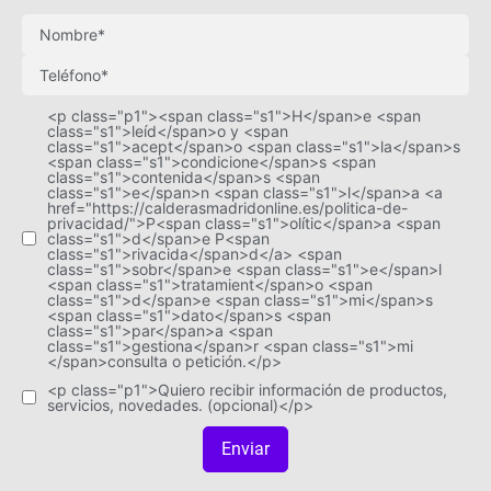
<p class="p1"><span class="s1">H</span>e <span
class="s1">leíd</span>o y <span
class="s1">acept</span>o <span class="s1">la</span>s
<span class="s1">condicione</span>s <span
class="s1">contenida</span>s <span
class="s1">e</span>n <span class="s1">l</span>a <a
href="https://calderasmadridonline.es/politica-de-
privacidad/">P<span class="s1">olític</span>a <span
class="s1">d</span>e P<span
class="s1">rivacida</span>d</a> <span
class="s1">sobr</span>e <span class="s1">e</span>l
<span class="s1">tratamient</span>o <span
class="s1">d</span>e <span class="s1">mi</span>s
<span class="s1">dato</span>s <span
class="s1">par</span>a <span
class="s1">gestiona</span>r <span class="s1">mi
</span>consulta o petición.</p>
<p class="p1">Quiero recibir información de productos,
servicios, novedades. (opcional)</p>
Enviar