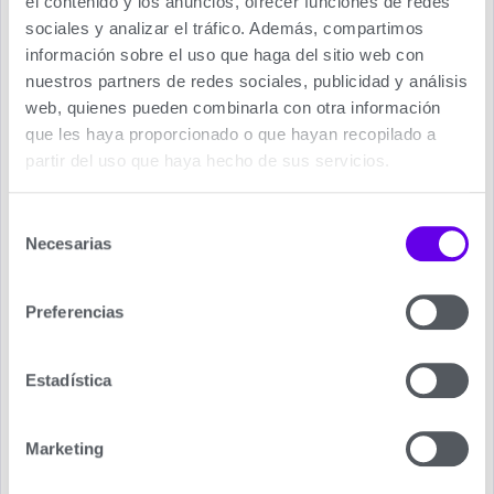
el contenido y los anuncios, ofrecer funciones de redes
monoespira de acero inoxidable.
sociales y analizar el tráfico. Además, compartimos
Acero inoxidable de alta calidad, muy resistente a
información sobre el uso que haga del sitio web con
la corrosión.
nuestros partners de redes sociales, publicidad y análisis
web, quienes pueden combinarla con otra información
Amplio paso de agua para reducir el riesgo de
que les haya proporcionado o que hayan recopilado a
incrustaciones.
partir del uso que haya hecho de sus servicios.
Grupo hidráulico de elevada resistencia fabricado
latón.
Selección
Necesarias
de
Circulador modulante de alta eficiencia con bajo
consentimiento
consumo eléctrico.
Preferencias
Panel de control LCD retroiluminado de fácil
manejo con 4 pulsadores en De Dietrich Inidens.
Estadística
Dimensiones compactas y peso reducido.
Cuadro de control retroiluminado de fácil manejo.
Marketing
Intercambiador de acero inoxidable de alta