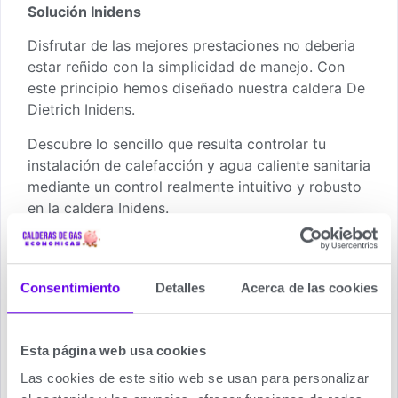
Solución Inidens
Disfrutar de las mejores prestaciones no deberia
estar reñido con la simplicidad de manejo. Con
este principio hemos diseñado nuestra caldera De
Dietrich Inidens.
Descubre lo sencillo que resulta controlar tu
instalación de calefacción y agua caliente sanitaria
mediante un control realmente intuitivo y robusto
en la caldera Inidens.
Su pantalla retroiluminada te permitirá estar
informado del estado y funcionamiento en todo
momento de la caldera.
Consentimiento
Detalles
Acerca de las cookies
Fiabilidad y resistencia De Dietrich Inidens
Esta página web usa cookies
MATERIALES EFICIENTES
Las cookies de este sitio web se usan para personalizar
Caldera De Dietrich Inidens con Intercambiador