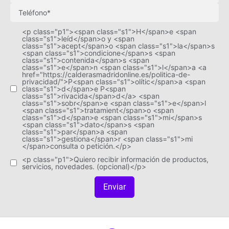
<p class="p1"><span class="s1">H</span>e <span
class="s1">leíd</span>o y <span
class="s1">acept</span>o <span class="s1">la</span>s
<span class="s1">condicione</span>s <span
class="s1">contenida</span>s <span
class="s1">e</span>n <span class="s1">l</span>a <a
href="https://calderasmadridonline.es/politica-de-
privacidad/">P<span class="s1">olític</span>a <span
class="s1">d</span>e P<span
class="s1">rivacida</span>d</a> <span
class="s1">sobr</span>e <span class="s1">e</span>l
<span class="s1">tratamient</span>o <span
class="s1">d</span>e <span class="s1">mi</span>s
<span class="s1">dato</span>s <span
class="s1">par</span>a <span
class="s1">gestiona</span>r <span class="s1">mi
</span>consulta o petición.</p>
<p class="p1">Quiero recibir información de productos,
servicios, novedades. (opcional)</p>
Enviar