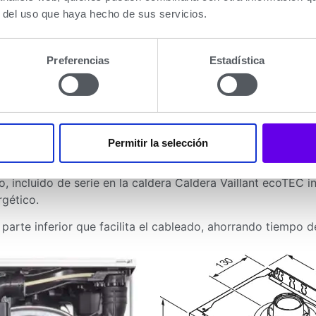
r del uso que haya hecho de sus servicios.
ia modulación 1:7 tanto en modo calefacción como en agua 
Preferencias
Estadística
en todos los paneles internos.
pensada para facilitar cualquier trabajo de mantenimiento.
Permitir la selección
incluido de serie en la caldera Caldera Vaillant ecoTEC 
rgético.
arte inferior que facilita el cableado, ahorrando tiempo de