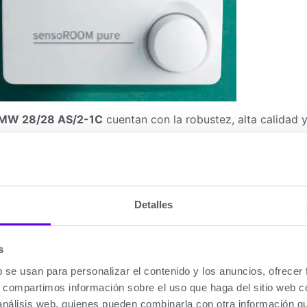
 VMW 28/28 AS/2-1C
cuentan con la robustez, alta calidad 
stas calderas han sido diseñadas para cubrir las necesidad
lla con la garantía y calidad de una marca alemana como 
 información.
Detalles
 con la Caldera Vaillant ecoTEC intro.
s
b se usan para personalizar el contenido y los anuncios, ofrecer
ra de 62,6 cm ideal para sustituir a antiguas calderas es
s, compartimos información sobre el uso que haga del sitio web 
 análisis web, quienes pueden combinarla con otra información q