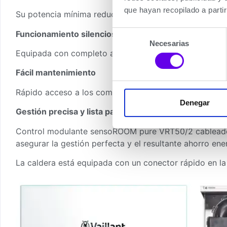
que hayan recopilado a parti
Su potencia mínima reducida a 3,5 kW aporta una ampl
Funcionamiento silencioso
Selección
Necesarias
de
Equipada con completo aislamiento acústico y térmico 
consentimiento
Fácil mantenimiento
Rápido acceso a los componentes internos, estructura 
Denegar
Gestión precisa y lista para ser conectada
Control modulante sensoROOM pure VRT50/2 cableado, 
asegurar la gestión perfecta y el resultante ahorro ene
La caldera está equipada con un conector rápido en la p