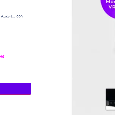
4 AS/2-1C con
ea)