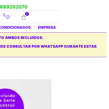
689202070
0
0
ACONDICIONADOS
EMPRESA
TO AMBOS INCLUIDOS.
PUEDE CONSULTAR POR WHATSAPP DURANTE ESTAS