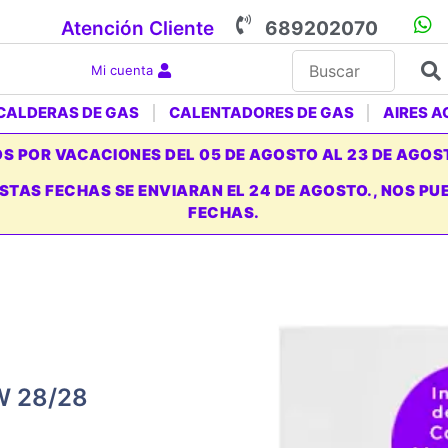
Atención Cliente
689202070
Mi cuenta
CALDERAS DE GAS
CALENTADORES DE GAS
AIRES 
 POR VACACIONES DEL 05 DE AGOSTO AL 23 DE AGOS
ESTAS FECHAS SE ENVIARAN EL 24 DE AGOSTO., NOS 
FECHAS.
MW 28/28