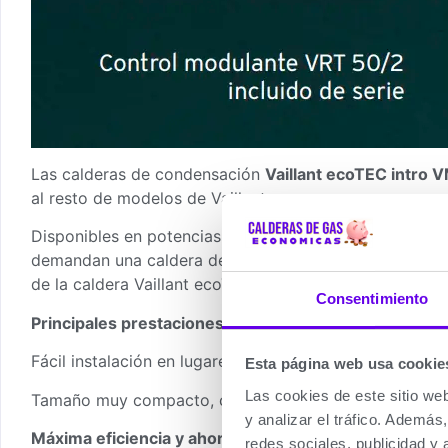
Las calderas de condensación
Vaillant ecoTEC intro
al resto de modelos de Vaillant.
Disponibles en potencias de 24 y 28 kW, tipo mixtas, e
demandan una caldera de condensación compacta, senci
de la caldera Vaillant ecoTEC intro
para que tenga mas
Consentimiento
Principales prestaciones
Fácil instalación en lugares de poco espacio disponible
Esta página web usa cookie
Las cookies de este sitio we
Tamaño muy compacto, con profundidad de 27 cm y altu
y analizar el tráfico. Ademá
Máxima eficiencia y ahorro
redes sociales, publicidad y