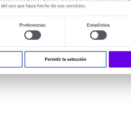
antes y eficientes, son de encendido electrónico, sin llam
r del uso que haya hecho de sus servicios.
Preferencias
Estadística
Permitir la selección