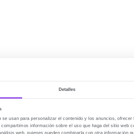
Detalles
tano-propano tipo atmosféricos d
s
b se usan para personalizar el contenido y los anuncios, ofrecer
tacan por: su ahorro energético, sus bajas emisiones cont
s, compartimos información sobre el uso que haga del sitio web 
 análisis web, quienes pueden combinarla con otra información q