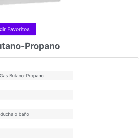
dir Favoritos
Butano-Propano
L Gas Butano-Propano
a ducha o baño