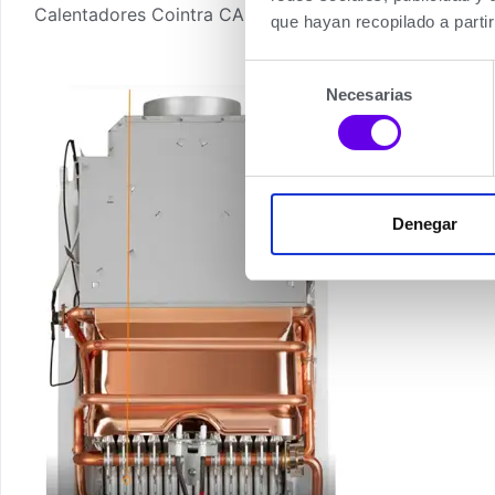
Calentadores Cointra CAMI de Gas Butano-Propano, eleg
que hayan recopilado a parti
Selección
Necesarias
de
consentimiento
Denegar