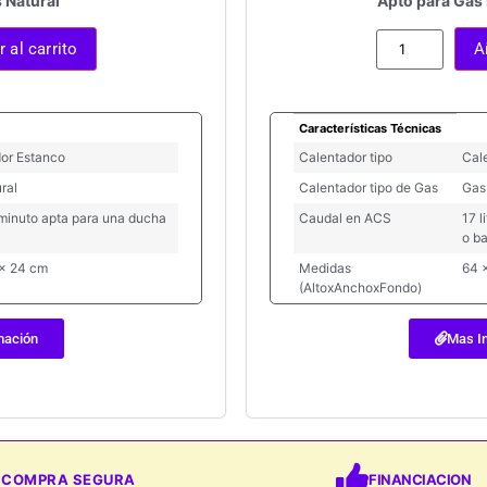
 Natural
Apto para Gas
 al carrito
A
Características Técnicas
or Estanco
Calentador tipo
Cal
ral
Calentador tipo de Gas
Gas
s/minuto apta para una ducha
Caudal en ACS
17 l
o b
 x 24 cm
Medidas
64 
(AltoxAnchoxFondo)
mación
Mas I
COMPRA SEGURA
FINANCIACION