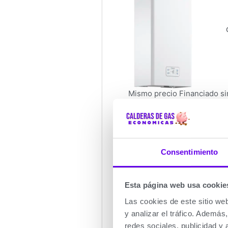
Mismo precio Financiado si
Calentador 
Apto para Gas
Añadir
Consentimiento
Características Técnicas
Esta página web usa cookie
Calentador tipo
Calentad
Las cookies de este sitio we
Calentador tipo de Gas
Gas Natu
y analizar el tráfico. Ademá
Caudal en ACS
13 litro
redes sociales, publicidad y
o baño