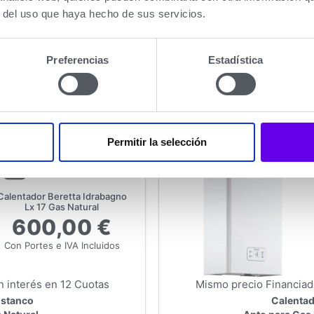
r del uso que haya hecho de sus servicios.
x 24 cm
Medidas
64 
(AltoxAnchoxFondo)
Preferencias
Estadística
mación
Mas I
Permitir la selección
Calentador Beretta Idrabagno
Lx 17 Gas Natural
600,00 €
Con Portes e IVA Incluidos
n interés en 12 Cuotas
Mismo precio Financiado
Estanco
Calentad