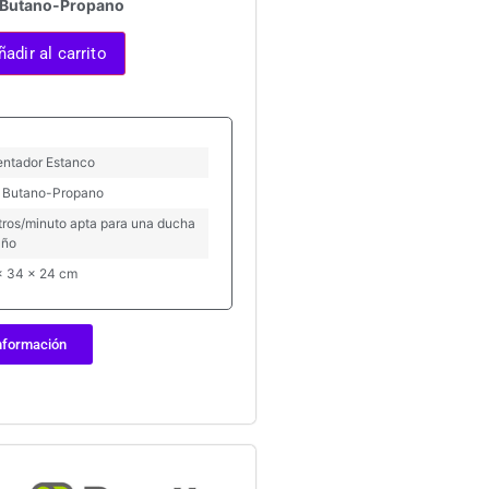
 Butano-Propano
ñadir al carrito
entador Estanco
 Butano-Propano
itros/minuto apta para una ducha
año
x 34 x 24 cm
nformación