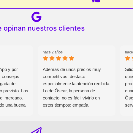
 opinan nuestros clientes
hace 2 años
hace
App y por
Además de unos precios muy
Sit
s consejos
competitivos, destaco
quie
egada del
especialmente la atención recibida.
pro
o previsto. Los
Lo de Óscar, la persona de
cuan
el mercado.
contacto, no es fácil vivirlo en
Ósc
do una buena
estos tiempos: empatía,
serv
pra. Como es
amabilidad y profesionalidad
exc
es cosa de
máximas. Siempre disponible para
cald
o técnico. Muy
resolver cualquier duda y con una
entr