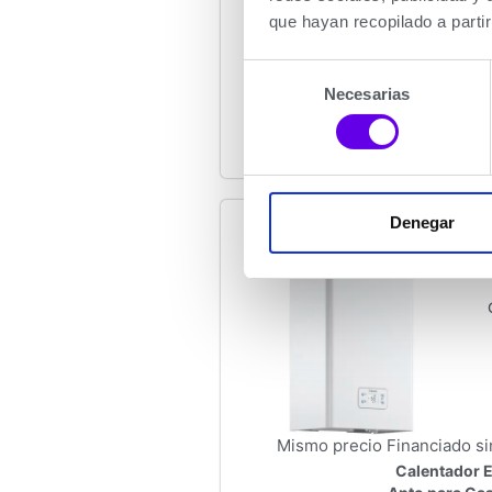
que hayan recopilado a parti
Medidas
64 x 34 
(AltoxAnchoxFondo)
Selección
Necesarias
de
Mas Infor
consentimiento
Denegar
Mismo precio Financiado si
Calentador 