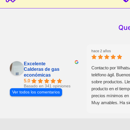
Que
hace 2 años
Excelente
Contacto por Whats
Calderas de gas
teléfono ágil. Bueno
económicas
5.0
sobre productos. Ll
Basado en 341 opiniones
producto en el tiemp
Ver todos los comentarios
precios mínimos en 
Muy amables. Ha si
experiencia de com
una caldera, ahora 
instalador y servici