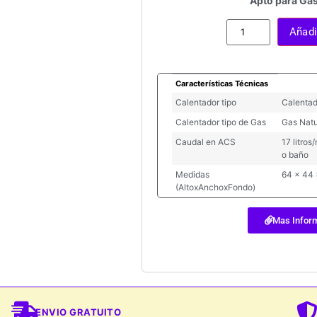
Apto para Gas
Añadir
Características Técnicas
Calentador tipo
Calentad
Calentador tipo de Gas
Gas Natu
Caudal en ACS
17 litro
o baño
Medidas
64 x 44
(AltoxAnchoxFondo)
Mas Infor
ENVIO GRATUITO