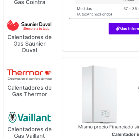
Gas Cointra
Calentadores de Gas Cointra
Si usted
Medidas
67 x 35 
(AltoxAnchoxFondo)
Mas Infor
Calentadores de
Gas Saunier
Modelos y Precios de
Duval
Calentadores de Gas Saunier
Duval Si
Calentadores de
Modelos y Precios de
Gas Thermor
Calentadores de Gas Thermor
Si usted
Mismo precio Financiado si
Calentadores de
Modelos y Precios de
Calentador 
Gas Vaillant
Calentadores de Gas Vaillant