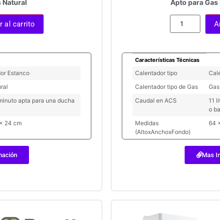
 Natural
Apto para Gas
 al carrito
A
Características Técnicas
or Estanco
Calentador tipo
Cal
ral
Calentador tipo de Gas
Gas
s/minuto apta para una ducha
Caudal en ACS
11 l
o b
 x 24 cm
Medidas
64 
(AltoxAnchoxFondo)
mación
Mas I