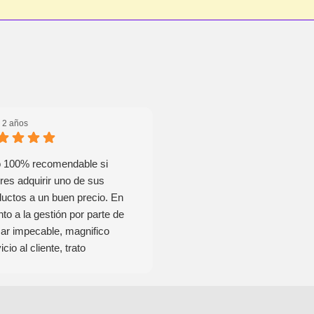
 2 años
hace 2 años
io 100% recomendable si
Excelente atención y
res adquirir uno de sus
profesionalidad. Muy formales
ductos a un buen precio. En
cumplidores. Si no te pueden
to a la gestión por parte de
coger el teléfono te llaman ello
ar impecable, magnifico
los pocos minutos. Con empr
icio al cliente, trato
así y personal tan competente
epcional y en mi caso una
amable da gusto.
era en dos días en el punto de
ega, en el servicio más no se