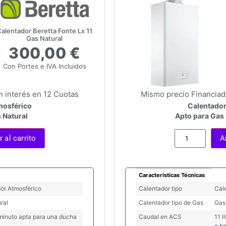
alentador Beretta Fonte Lx 11
Gas Natural
300,00 €
Con Portes e IVA Incluidos
n interés en 12 Cuotas
Mismo precio Financiado
mosférico
Calentador
 Natural
Apto para Gas
 al carrito
A
Características Técnicas
or Atmosférico
Calentador tipo
Cal
ral
Calentador tipo de Gas
Gas
s/minuto apta para una ducha
Caudal en ACS
11 l
o b