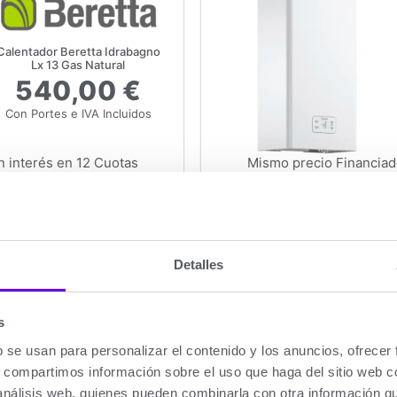
Calentador Beretta Idrabagno
Lx 13 Gas Natural
540,00 €
Con Portes e IVA Incluidos
n interés en 12 Cuotas
Mismo precio Financiado
Estanco
Calentad
 Natural
Apto para Gas
 al carrito
A
Detalles
Características Técnicas
s
or Estanco
Calentador tipo
Cal
b se usan para personalizar el contenido y los anuncios, ofrecer
ral
Calentador tipo de Gas
Gas
s, compartimos información sobre el uso que haga del sitio web 
s/minuto apta para una ducha
Caudal en ACS
13 l
 análisis web, quienes pueden combinarla con otra información q
o b