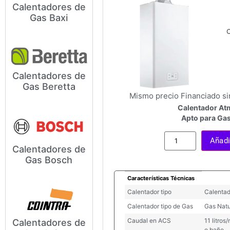
Calentadores de
Si usted esta interesado en
Gas Baxi
Comprar un Calentador de
Baxi,
C
Calentadores de
Modelos y Precios de
Gas Beretta
Calentadores de Gas Beretta
Mismo precio Financiado si
Si usted
Calentador At
Apto para Gas
Añadir
Calentadores de
Modelos y Precios de
Gas Bosch
Calentadores de Gas Bosch
Si usted
Características Técnicas
Calentador tipo
Calentad
Calentador tipo de Gas
Gas Natu
Caudal en ACS
11 litro
Calentadores de
Modelos y Precios de
o baño