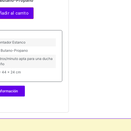
 Butano-Propano
ñadir al carrito
entador Estanco
 Butano-Propano
itros/minuto apta para una ducha
año
x 44 x 24 cm
nformación