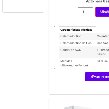
Apto para Gas
Si usted
Añadir
Características Técnicas
Calentador tipo
Calentad
Calentador tipo de Gas
Gas Natu
Caudal en ACS
11 litro
o baño
Medidas
64 x 34
(AltoxAnchoxFondo)
Mas Infor