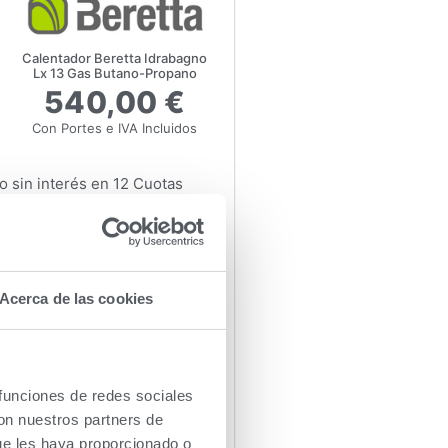
Calentador Beretta Idrabagno
Lx 13 Gas Butano-Propano
540,00 €
Con Portes e IVA Incluidos
 sin interés en 12 Cuotas
or Estanco
 Butano-Propano
ñadir al carrito
Acerca de las cookies
entador Estanco
 funciones de redes sociales
 Butano-Propano
con nuestros partners de
itros/minuto apta para una ducha
ue les haya proporcionado o
año