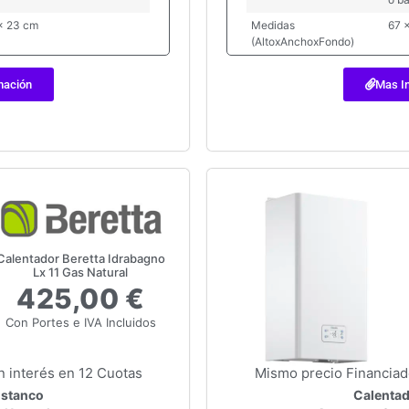
x 23 cm
Medidas
67 
(AltoxAnchoxFondo)
mación
Mas I
Calentador Beretta Idrabagno
Lx 11 Gas Natural
425,00 €
Con Portes e IVA Incluidos
n interés en 12 Cuotas
Mismo precio Financiado
Estanco
Calentad