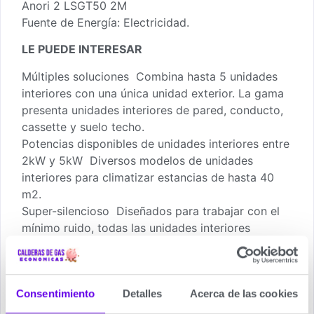
Anori 2 LSGT50 2M
Fuente de Energía: Electricidad.
LE PUEDE INTERESAR
Múltiples soluciones Combina hasta 5 unidades
interiores con una única unidad exterior. La gama
presenta unidades interiores de pared, conducto,
cassette y suelo techo.
Potencias disponibles de unidades interiores entre
2kW y 5kW Diversos modelos de unidades
interiores para climatizar estancias de hasta 40
m2.
Super-silencioso Diseñados para trabajar con el
mínimo ruido, todas las unidades interiores
presentan unos niveles sonoros inaudibles para el
oido humano con 20 dB de nivel sonoro mínimo.
Más respetuosos con el medio, gas refrigerante
Consentimiento
Detalles
Acerca de las cookies
R32 Cargados con el nuevo gas R32, un gas de
última tecnología, de alta eficiéncia y con