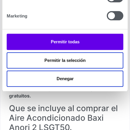
necesidades de su vivienda, y además puede
usted consultar nuestro apartado de
Preguntas
Marketing
mas Frecuentes
.
En segundo lugar comentarle puede valorar este
Aire Acondicionado Baxi Anori 2 LSGT50
o en
Permitir todas
cualquier caso también puede valorar otros
modelos de la misma marca de Aires
Acondicionados Baxi en nuestra web y si lo
Permitir la selección
prefiere de otros fabricantes de Aires
Acondicionados en nuestra tienda.
Denegar
Y por ultimo recordarle que realizamos envíos a
toda la Península y Baleares con los portes
gratuitos.
Que se incluye al comprar el
Aire Acondicionado Baxi
Anori 2 LSGT50.