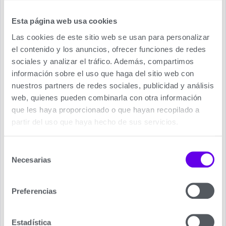
reducido impacto ambiental en Baxi Anori 2
Esta página web usa cookies
LSGT50.
Múltiples funciones opcionales:
Las cookies de este sitio web se usan para personalizar
el contenido y los anuncios, ofrecer funciones de redes
Modo noche, para asegurar un descanso
sociales y analizar el tráfico. Además, compartimos
totalmente satisfactorio.
información sobre el uso que haga del sitio web con
Programaciones horarias y autolimpieza para
nuestros partners de redes sociales, publicidad y análisis
asegurar un aire limpio en Aire Acondicionado,
web, quienes pueden combinarla con otra información
son algunas de las múltiples funcionalidades que
que les haya proporcionado o que hayan recopilado a
incorpora la gama para que disfrutes del confort
partir del uso que haya hecho de sus servicios.
deseado en cada momento.
Aire Acondicionado Baxi.
Selección
Necesarias
de
En primer lugar le recordamos que estamos
consentimiento
siempre a su disposición en el teléfono 689 202
Preferencias
070, o
rellenando nuestro formulario de contacto
,
para poder asesorarle sobre los modelos de
Aires
Acondicionados Baxi
, que más se ajustan a las
Estadística