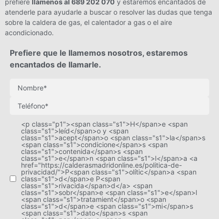
prefiere
llámenos al 689 202 070
y estaremos encantados de
atenderle para ayudarle a buscar o resolver las dudas que tenga
sobre la caldera de gas, el calentador a gas o el aire
acondicionado.
Prefiere que le llamemos nosotros, estaremos
encantados de llamarle.
<p class="p1"><span class="s1">H</span>e <span
class="s1">leíd</span>o y <span
class="s1">acept</span>o <span class="s1">la</span>s
<span class="s1">condicione</span>s <span
class="s1">contenida</span>s <span
class="s1">e</span>n <span class="s1">l</span>a <a
href="https://calderasmadridonline.es/politica-de-
privacidad/">P<span class="s1">olític</span>a <span
class="s1">d</span>e P<span
class="s1">rivacida</span>d</a> <span
class="s1">sobr</span>e <span class="s1">e</span>l
<span class="s1">tratamient</span>o <span
class="s1">d</span>e <span class="s1">mi</span>s
<span class="s1">dato</span>s <span