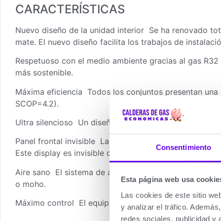
CARACTERÍSTICAS
Nuevo diseño de la unidad interior Se ha renovado tot
mate. El nuevo diseño facilita los trabajos de instalac
Respetuoso con el medio ambiente gracias al gas R32 C
más sostenible.
Máxima eficiencia Todos los conjuntos presentan una c
SCOP=4.2).
Ultra silencioso Un diseño moderno y atractivo con u
Panel frontal invisible La unidad interior presenta en 
Consentimiento
Este display es invisible cuando la unidad no está en 
Aire sano El sistema de autolimpieza iClean elimina au
Esta página web usa cookie
o moho.
Las cookies de este sitio we
Máximo control El equipo dispone de un sistema de de
y analizar el tráfico. Ademá
redes sociales, publicidad y