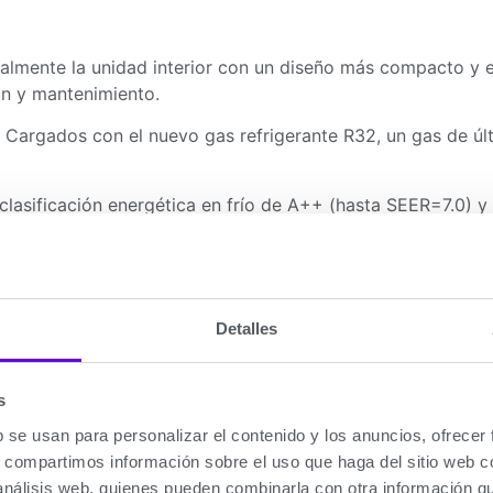
almente la unidad interior con un diseño más compacto y e
ión y mantenimiento.
argados con el nuevo gas refrigerante R32, un gas de últi
lasificación energética en frío de A++ (hasta SEER=7.0) y
n mínimo nivel sonoro asegurando un ambiente cómodo y si
su parte frontal un elegante display donde se indican las co
Detalles
funcionamiento.
tomáticamente el polvo y la suciedad de la unidad interior, 
s
b se usan para personalizar el contenido y los anuncios, ofrecer
tección de fugas, un sistema de autodiagnóstico y de cód
s, compartimos información sobre el uso que haga del sitio web 
 análisis web, quienes pueden combinarla con otra información q