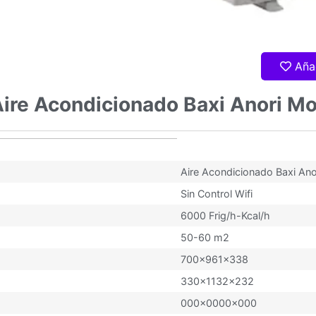
Aña
Aire Acondicionado Baxi Anori M
o 2 JSG70
Aire Acondicionado Baxi An
Sin Control Wifi
6000 Frig/h-Kcal/h
50-60 m2
700x961x338
330x1132x232
000x0000x000