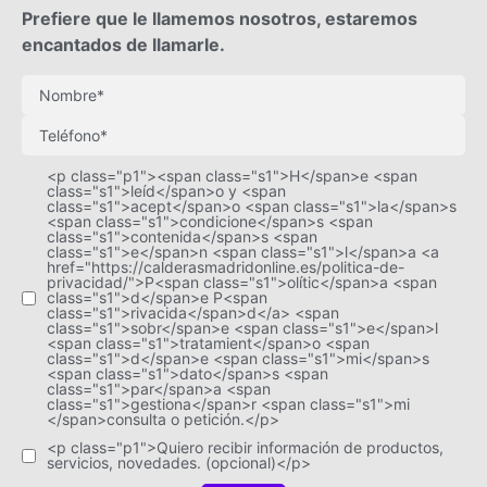
Prefiere que le llamemos nosotros, estaremos
encantados de llamarle.
<p class="p1"><span class="s1">H</span>e <span
class="s1">leíd</span>o y <span
class="s1">acept</span>o <span class="s1">la</span>s
<span class="s1">condicione</span>s <span
class="s1">contenida</span>s <span
class="s1">e</span>n <span class="s1">l</span>a <a
href="https://calderasmadridonline.es/politica-de-
privacidad/">P<span class="s1">olític</span>a <span
class="s1">d</span>e P<span
class="s1">rivacida</span>d</a> <span
class="s1">sobr</span>e <span class="s1">e</span>l
<span class="s1">tratamient</span>o <span
class="s1">d</span>e <span class="s1">mi</span>s
<span class="s1">dato</span>s <span
class="s1">par</span>a <span
class="s1">gestiona</span>r <span class="s1">mi
</span>consulta o petición.</p>
<p class="p1">Quiero recibir información de productos,
servicios, novedades. (opcional)</p>