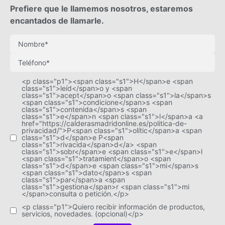
Prefiere que le llamemos nosotros, estaremos
encantados de llamarle.
<p class="p1"><span class="s1">H</span>e <span
class="s1">leíd</span>o y <span
class="s1">acept</span>o <span class="s1">la</span>s
<span class="s1">condicione</span>s <span
class="s1">contenida</span>s <span
class="s1">e</span>n <span class="s1">l</span>a <a
href="https://calderasmadridonline.es/politica-de-
privacidad/">P<span class="s1">olític</span>a <span
class="s1">d</span>e P<span
class="s1">rivacida</span>d</a> <span
class="s1">sobr</span>e <span class="s1">e</span>l
<span class="s1">tratamient</span>o <span
class="s1">d</span>e <span class="s1">mi</span>s
<span class="s1">dato</span>s <span
class="s1">par</span>a <span
class="s1">gestiona</span>r <span class="s1">mi
</span>consulta o petición.</p>
<p class="p1">Quiero recibir información de productos,
servicios, novedades. (opcional)</p>