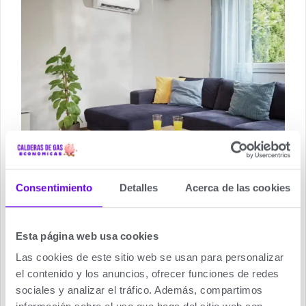
Aire Acondicionado Vaillant
climaVAIR VAIL 1-060 WN
Consentimiento
Detalles
Acerca de las cookies
Es apta tanto para invierno como para verano,
ofreciéndote siempre una temperatura constante.
Esta página web usa cookies
El mando a distancia tiene la función «I feel» para
Las cookies de este sitio web se usan para personalizar
proporcionarte aún más comodidad: cuando se
el contenido y los anuncios, ofrecer funciones de redes
activa, un sensor integrado mide la temperatura
sociales y analizar el tráfico. Además, compartimos
ambiente para permitir que climaVAIR intro la