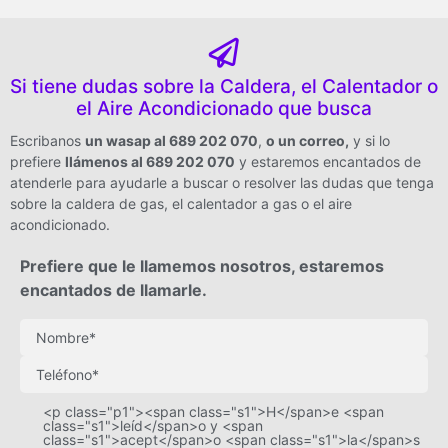
Si tiene dudas sobre la Caldera, el Calentador o
el Aire Acondicionado que busca
Escribanos
un wasap al 689 202 070
,
o un correo
,
y si lo
prefiere
llámenos al 689 202 070
y estaremos encantados de
atenderle para ayudarle a buscar o resolver las dudas que tenga
sobre la caldera de gas, el calentador a gas o el aire
acondicionado.
Prefiere que le llamemos nosotros, estaremos
encantados de llamarle.
<p class="p1"><span class="s1">H</span>e <span
class="s1">leíd</span>o y <span
class="s1">acept</span>o <span class="s1">la</span>s