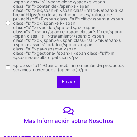
<span class="s1">condicione</span>s <span
class="s1">contenida</span>s <span
class="s1">e</span>n <span class="s1">l</span>a <a
href="https://calderasmadridonline.es/politica-de-
privacidad/">P<span class="s1">olític</span>a <span
class="s1">d</span>e P<span
class="s1">rivacida</span>d</a> <span
class="s1">sobr</span>e <span class="s1">e</span>l
<span class="s1">tratamient</span>o <span
class="s1">d</span>e <span class="s1">mi</span>s
<span class="s1">dato</span>s <span
class="s1">par</span>a <span
class="s1">gestiona</span>r <span class="s1">mi
</span>consulta o petición.</p>
<p class="p1">Quiero recibir información de productos,
servicios, novedades. (opcional)</p>
Enviar
Mas Información sobre Nosotros