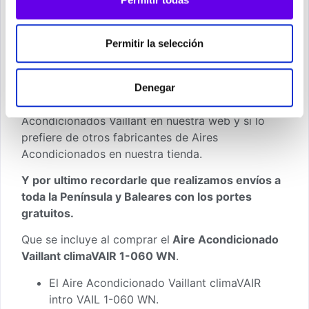
usted consultar nuestro apartado de
Preguntas
mas Frecuentes
.
Permitir la selección
En segundo lugar comentarle puede valorar este
Aire Acondicionado Vaillant climaVAIR intro VAIL
1-060 WN
o en cualquier caso también puede
Denegar
valorar otros modelos de la misma marca de Aires
Acondicionados Vaillant en nuestra web y si lo
prefiere de otros fabricantes de Aires
Acondicionados en nuestra tienda.
Y por ultimo recordarle que realizamos envíos a
toda la Península y Baleares con los portes
gratuitos.
Que se incluye al comprar el
Aire Acondicionado
Vaillant climaVAIR 1-060 WN
.
El Aire Acondicionado Vaillant climaVAIR
intro VAIL 1-060 WN.