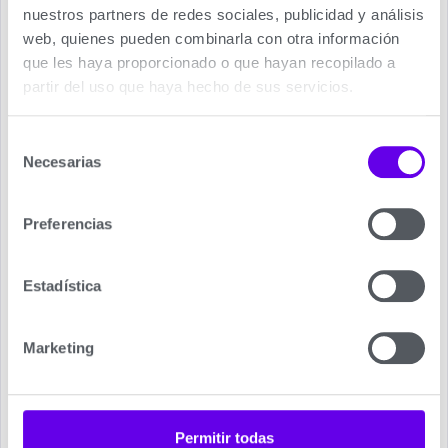
nuestros partners de redes sociales, publicidad y análisis
Alteas One Net.
web, quienes pueden combinarla con otra información
que les haya proporcionado o que hayan recopilado a
partir del uso que haya hecho de sus servicios.
Selección
Necesarias
de
consentimiento
Preferencias
Estadística
Caldera de Gas Ariston.
Marketing
En primer lugar le recordamos que estamos
siempre a su disposición en el teléfono 689 202
070, o
rellenando nuestro formulario de contacto
,
Permitir todas
para poder asesorarle sobre los modelos de