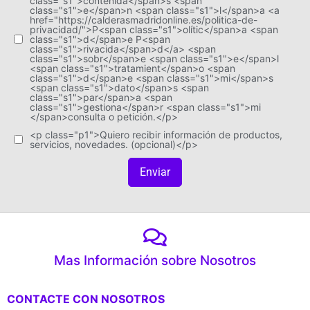
class="s1">contenida</span>s <span
class="s1">e</span>n <span class="s1">l</span>a <a
href="https://calderasmadridonline.es/politica-de-
privacidad/">P<span class="s1">olític</span>a <span
class="s1">d</span>e P<span
class="s1">rivacida</span>d</a> <span
class="s1">sobr</span>e <span class="s1">e</span>l
<span class="s1">tratamient</span>o <span
class="s1">d</span>e <span class="s1">mi</span>s
<span class="s1">dato</span>s <span
class="s1">par</span>a <span
class="s1">gestiona</span>r <span class="s1">mi
</span>consulta o petición.</p>
<p class="p1">Quiero recibir información de productos,
servicios, novedades. (opcional)</p>
Enviar
Mas Información sobre Nosotros
CONTACTE CON NOSOTROS