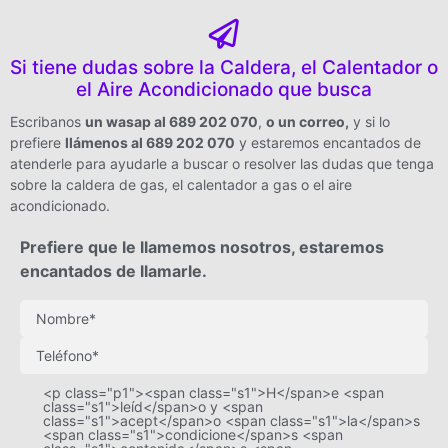
Si tiene dudas sobre la Caldera, el Calentador o
el Aire Acondicionado que busca
Escribanos
un wasap al 689 202 070
,
o un correo
,
y si lo
prefiere
llámenos al 689 202 070
y estaremos encantados de
atenderle para ayudarle a buscar o resolver las dudas que tenga
sobre la caldera de gas, el calentador a gas o el aire
acondicionado.
Prefiere que le llamemos nosotros, estaremos
encantados de llamarle.
<p class="p1"><span class="s1">H</span>e <span
class="s1">leíd</span>o y <span
class="s1">acept</span>o <span class="s1">la</span>s
<span class="s1">condicione</span>s <span