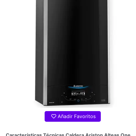
Añadir Favoritos
Características Técnicas Caldera Ariston Alteas One