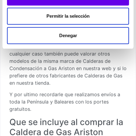
Calderas de Gas Ariston
, que más se ajustan a las
necesidades de su vivienda, y además puede
Permitir la selección
usted consultar nuestro apartado de
Preguntas
mas Frecuentes
.
Denegar
En segundo lugar comentarle puede valorar esta
Caldera Gas Ariston Alteas One Net 24 FF
o en
cualquier caso también puede valorar otros
modelos de la misma marca de
Calderas de
Condensación a Gas Ariston
en nuestra web y si lo
prefiere de otros fabricantes de
Calderas de Gas
en nuestra tienda
.
Y por ultimo recordarle que realizamos envíos a
toda la Península y Baleares con los portes
gratuitos.
Que se incluye al comprar la
Caldera de Gas Ariston