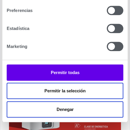
consentimiento
usuario de forma fácil y cómoda.
Preferencias
Biasi Rinnova Adaptive
presenta una gama
completa de potencias de 25, 30 y 35 kW; y los
Estadística
modelos SV de 16, 20 y 30 kW, con dimensiones
muy compactas: 700 x 400 x 300 mm..
Marketing
Permitir todas
Permitir la selección
Denegar