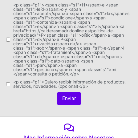
<p class="p1"><span class="s1">H</span>e <span
class="s1">leíd</span>o y <span
class="s1">acept</span>o <span class="s1">la</span>s
<span class="s1">condicione</span>s <span
class="s1">contenida</span>s <span
class="s1">e</span>n <span class="s1">l</span>a <a
href="https://calderasmadridonline.es/politica-de-
privacidad/">P<span class="s1">olític</span>a <span
class="s1">d</span>e P<span
class="s1">rivacida</span>d</a> <span
class="s1">sobr</span>e <span class="s1">e</span>l
<span class="s1">tratamient</span>o <span
class="s1">d</span>e <span class="s1">mi</span>s
<span class="s1">dato</span>s <span
class="s1">par</span>a <span
class="s1">gestiona</span>r <span class="s1">mi
</span>consulta o petición.</p>
<p class="p1">Quiero recibir información de productos,
servicios, novedades. (opcional)</p>
Enviar
Mas Información sobre Nosotros