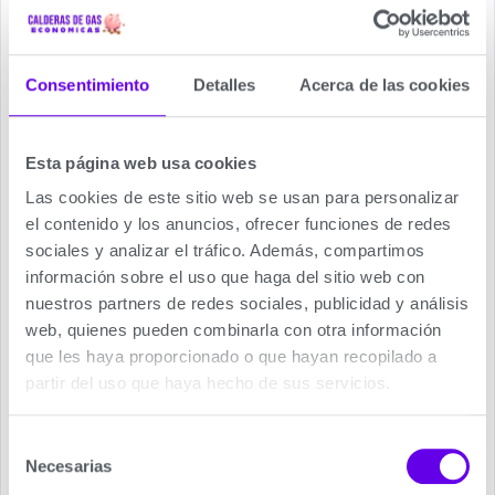
Consentimiento
Detalles
Acerca de las cookies
Esta página web usa cookies
Las cookies de este sitio web se usan para personalizar
el contenido y los anuncios, ofrecer funciones de redes
sociales y analizar el tráfico. Además, compartimos
Biasi Rinnova Adaptive 25 S
información sobre el uso que haga del sitio web con
nuestros partners de redes sociales, publicidad y análisis
Biasi Rinnova Adaptive
es la nueva gama de
web, quienes pueden combinarla con otra información
calderas murales de condensación de
Biasi
.
que les haya proporcionado o que hayan recopilado a
Óptimas prestaciones y alto rendimiento de gran
partir del uso que haya hecho de sus servicios.
durabilidad gracias al innovador intercambiador
de calor.
Selección
Fácil de usar gracias al panel de control digital
Necesarias
de
con pantalla diseñado para comunicarse con el