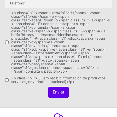
<p class="p1"><span class="s1">H</span>e <span
class="s1">leíd</span>o y <span
class="s1">acept</span>o <span class="s1">la</span>s
<span class="s1">condicione</span>s <span
class="s1">contenida</span>s <span
class="s1">e</span>n <span class="s1">l</span>a <a
href="https://calderasmadridonline.es/politica-de-
privacidad/">P<span class="s1">olític</span>a <span
class="s1">d</span>e P<span
class="s1">rivacida</span>d</a> <span
class="s1">sobr</span>e <span class="s1">e</span>l
<span class="s1">tratamient</span>o <span
class="s1">d</span>e <span class="s1">mi</span>s
<span class="s1">dato</span>s <span
class="s1">par</span>a <span
class="s1">gestiona</span>r <span class="s1">mi
</span>consulta o petición.</p>
<p class="p1">Quiero recibir información de productos,
servicios, novedades. (opcional)</p>
Enviar