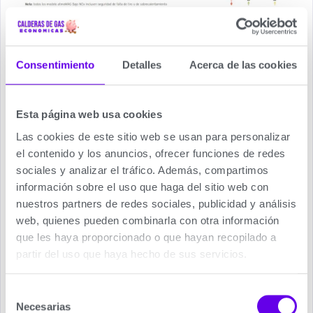
La interfaz de usuario de la gama de calentadores
atmoMAG Bajo NOx combina estética y facilidad
de uso, lo que permite al usuario comprender la
Consentimiento
Detalles
Acerca de las cookies
gestión del aparato y ajustarlo según sus
necesidades.
Esta página web usa cookies
Mando para el ajuste de la temperatura del agua
Las cookies de este sitio web se usan para personalizar
caliente.
el contenido y los anuncios, ofrecer funciones de redes
Mando para el ajuste de la potencia.
sociales y analizar el tráfico. Además, compartimos
información sobre el uso que haga del sitio web con
Gestión sencilla e intuitiva.
nuestros partners de redes sociales, publicidad y análisis
El nuevo atmoMAG es un calentador a gas robusto
web, quienes pueden combinarla con otra información
y fiable que ofrece funcionamiento estable y
que les haya proporcionado o que hayan recopilado a
confort óptimo a todos los usuarios.
partir del uso que haya hecho de sus servicios.
Su instalación es sencilla y se realiza con la
Selección
máxima rapidez gracias a los componentes
Necesarias
de
adicionales suministrados cómo los latiguillos, la