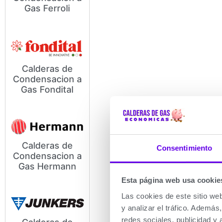
Modelos y Precios de
Gas Ferroli
Calderas de Condensación a
Gas Ferroli
Calderas de
Condensacion a
Modelos y Precios de
Gas Fondital
Calderas de Condensacion a
Gas Fondital
Calderas de
Consentimiento
Condensacion a
Modelos y Precios de
Gas Hermann
Calderas de Condensación a
Gas Hermann
Esta página web usa cookie
Las cookies de este sitio we
y analizar el tráfico. Ademá
redes sociales, publicidad y