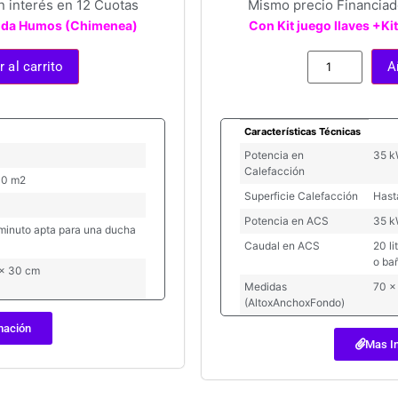
n interés en 12 Cuotas
Mismo precio Financiado
alida Humos (Chimenea)
Con Kit juego llaves +K
 al carrito
A
Características Técnicas
Potencia en
35 
Calefacción
00 m2
Superficie Calefacción
Hast
Potencia en ACS
35 
s/minuto apta para una ducha
Caudal en ACS
20 l
o ba
 x 30 cm
Medidas
70 x
(AltoxAnchoxFondo)
mación
Mas I