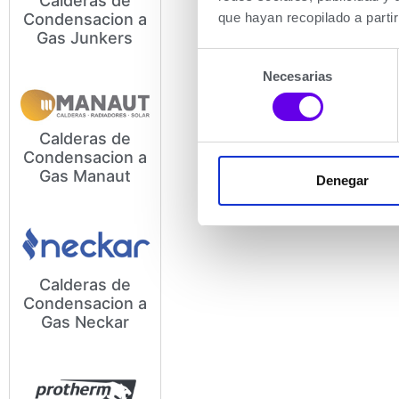
Calderas de
que hayan recopilado a parti
Condensacion a
Modelos y Precios de
Gas Junkers
Calderas de Condensación a
Gas Junkers
Selección
Necesarias
de
consentimiento
Calderas de
Condensacion a
Modelos y Precios de
Gas Manaut
Denegar
Calderas de Condensación a
Gas Manaut
Calderas de
Condensacion a
Modelos y Precios de
Gas Neckar
Calderas de Condensacion a
Gas Neckar