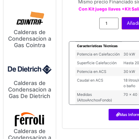
Mismo precio Financiado si
Con Kit juego llaves +Kit S
Añadir
Calderas de
Condensacion a
Modelos y Precios de
Gas Cointra
Características Técnicas
Calderas de Condensación a
Gas Cointra
Potencia en Calefacción
30 kW
Superficie Calefacción
Hasta 2
Potencia en ACS
30 kW
Caudal en ACS
18 litro
Calderas de
o baño
Condensacion a
Modelos y Precios de
Medidas
70 x 40
Gas De Dietrich
Calderas de Condensación a
(AltoxAnchoxFondo)
Gas De
Mas Infor
Calderas de
Condensacion a