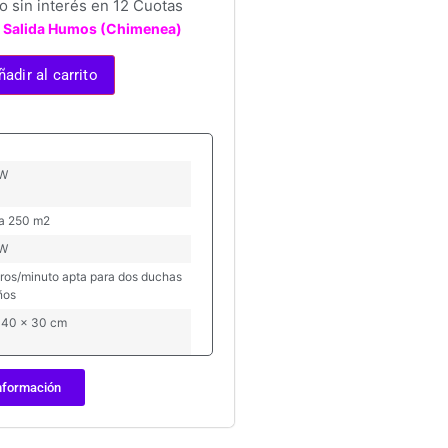
 sin interés en 12 Cuotas
it Salida Humos (Chimenea)
ñadir al carrito
kW
a 250 m2
kW
itros/minuto apta para dos duchas
ños
 40 x 30 cm
nformación