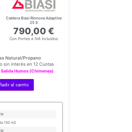
Caldera Biasi Rinnova Adaptive
25 S
790,00 €
Con Portes e IVA Incluidos
as Natural/Propano
 sin interés en 12 Cuotas
it Salida Humos (Chimenea)
ñadir al carrito
kW
ta 150 m2
kW