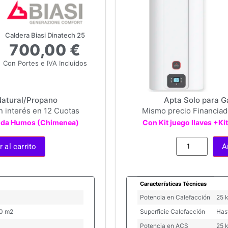
Caldera Biasi Dinatech 25
700,00 €
Con Portes e IVA Incluidos
Natural/Propano
Apta Solo para G
n interés en 12 Cuotas
Mismo precio Financiado
alida Humos (Chimenea)
Con Kit juego llaves +K
 al carrito
A
Características Técnicas
Potencia en Calefacción
25 
20 m2
Superficie Calefacción
Has
Potencia en ACS
25 