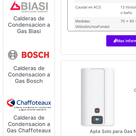
Caudal en ACS
13 litro
o baño
Calderas de
Medidas
70 x 40 
Condensacion a
(AltoxAnchoxFondo)
Modelos y Precios de
Gas Biasi
Calderas de Condensación a
Gas Biasi
Mas Infor
Calderas de
Condensacion a
Modelos y Precios de
Gas Bosch
Calderas de Condensación a
Gas Bosch
C
Calderas de
Condensacion a
Modelos y Precios de
Gas Chaffoteaux
Apta Solo para Gas 
Calderas de Condensación a
Gas Chaffoteaux