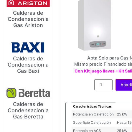
Calderas de
Condensacion a
Modelos y Precios de
Gas Ariston
Calderas de Condensación a
Gas Ariston.
Apta Solo para Gas 
Calderas de
Mismo precio Financiado si
Condensacion a
Modelos y Precios de
Gas Baxi
Con Kit juego llaves +Kit S
Calderas de Condensación a
Gas Baxi
Añadir
Calderas de
Características Técnicas
Condensacion a
Modelos y Precios de
Potencia en Calefacción
25 kW
Gas Beretta
Calderas de Condensación a
Gas Beretta
Superficie Calefacción
Hasta 1
Potencia en ACS
25 kW