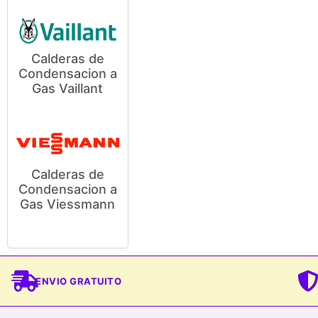
Calderas de
Condensacion a
Modelos y Precios de
Gas Vaillant
Calderas de Condensación a
Gas Vaillant
Calderas de
Condensacion a
Modelos y Precios de
Gas Viessmann
Calderas de Condensación a
Gas Viessmann
ENVIO GRATUITO