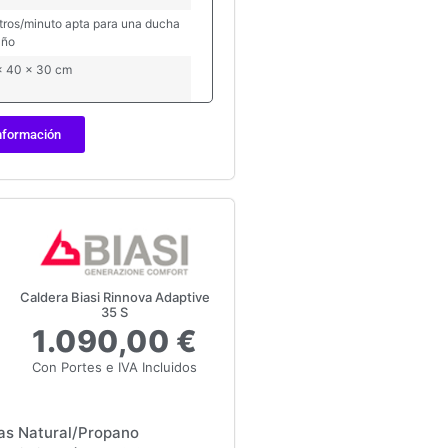
itros/minuto apta para una ducha
año
x 40 x 30 cm
nformación
Caldera Biasi Rinnova Adaptive
35 S
1.090,00 €
Con Portes e IVA Incluidos
as Natural/Propano