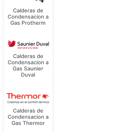
Calderas de
Condensacion a
Modelos y Precios de
Gas Protherm
Calderas de Condensación a
Gas Protherm
Calderas de
Condensacion a
Gas Saunier
Modelos y Precios de
Duval
Calderas de Condensación a
Gas Saunier
Calderas de
Condensacion a
Modelos y Precios de
Gas Thermor
Calderas de Condensación a
Gas Thermor