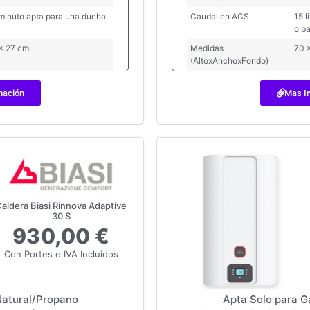
s/minuto apta para una ducha
Caudal en ACS
15 l
o b
x 27 cm
Medidas
70 
(AltoxAnchoxFondo)
mación
Mas I
aldera Biasi Rinnova Adaptive
30 S
930,00 €
Con Portes e IVA Incluidos
Natural/Propano
Apta Solo para G